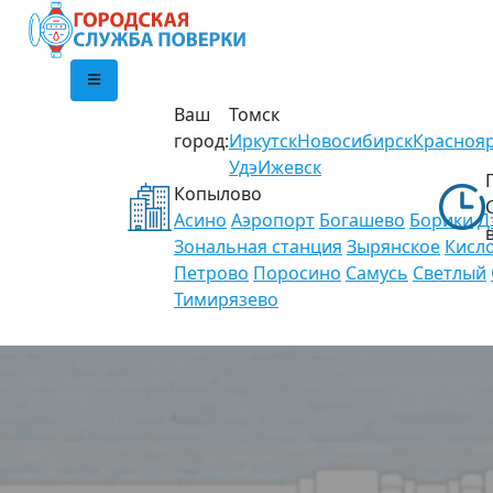
Ваш
Томск
город:
Иркутск
Новосибирск
Красноя
Удэ
Ижевск
Копылово
Асино
Аэропорт
Богашево
Борики
Д
Зональная станция
Зырянское
Кисл
Петрово
Поросино
Самусь
Светлый
Тимирязево