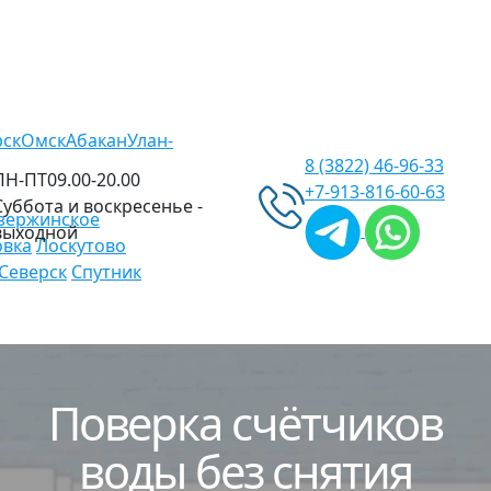
рск
Омск
Абакан
Улан-
8 (3822)
46-96-33
ПН-ПТ
09.00-20.00
+7-913-
816-60-63
Суббота и воскресенье -
зержинское
выходной
овка
Лоскутово
Северск
Спутник
Поверка
счётчиков
воды без снятия