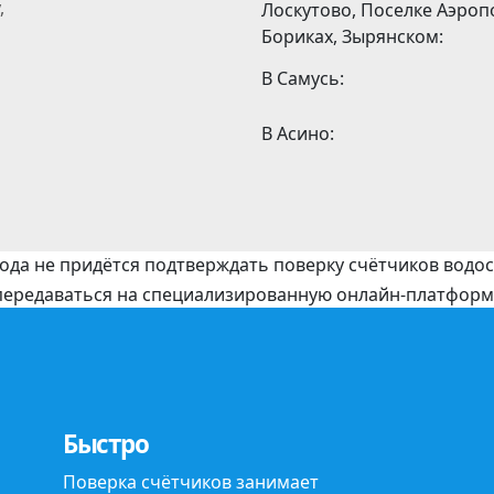
,
Лоскутово, Поселке Аэроп
Бориках, Зырянском:
В Самусь:
В Асино:
года не придётся подтверждать поверку счётчиков вод
 передаваться на специализированную онлайн-платфор
Быстро
Поверка счётчиков занимает