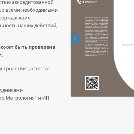
остью аккредитованной
 со всеми необходимыми
дтверждающих
ьность наших действий,
ожет быть проверена
и.
етрологии", аттестат
рудниками
тр Метрология" и ИП